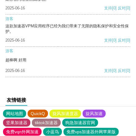
2025-06-16
支持
[0]
反对
[0]
游客
这款加速器VPM应用程序已经为我们带来了无限的隐私保护和安全性保
护。
2025-06-16
支持
[0]
反对
[0]
游客
超棒啊 好用
2025-06-16
支持
[0]
反对
[0]
友情链接
网站地图
QuickQ
旋风加速度器
旋风加速
坚果加速器
tiktok加速器
狗急加速器官网
免费vqn外网加速
小蓝鸟
免费vps加速器外网苹果版