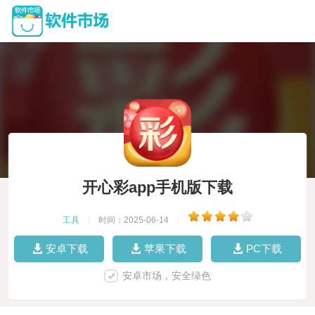
开心彩app手机版下载
工具
|
时间：2025-06-14
|
安卓下载
苹果下载
PC下载
安卓市场，安全绿色