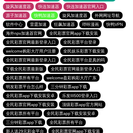
旋风加速度器
快连加速器
快连加速器官网入口
原子加速器
快鸭加速器
旋风加速度器
外网网址导航
软件中心
雷霆加速
狂飙加速器
哔咔漫画
快鸭VPN
海外npv加速器官网
全民彩票官网app下载安装
全民彩票官网最新登录入口
全民彩票平台登录
welcome购彩大厅用户注册
全民娱乐彩票下载安装
全民彩票官网最新登录入口
全民彩票平台是真的吗
下载全民彩票最新版
全民彩票官网最新登录入口
全民彩票所有平台
welcome盈彩购彩大厅广东
明发彩票平台怎么样
三分钟彩票app下载
全民彩票app下载安装安卓
乐发III500登录入口
全民彩票官网app下载安装
顶级彩票app官方网站
全民彩票所有平台
全民彩票app下载安装安卓
三分钟彩票app下载
全民彩票所有平台
新人送29元彩金平台
全民彩票官网app下载安装