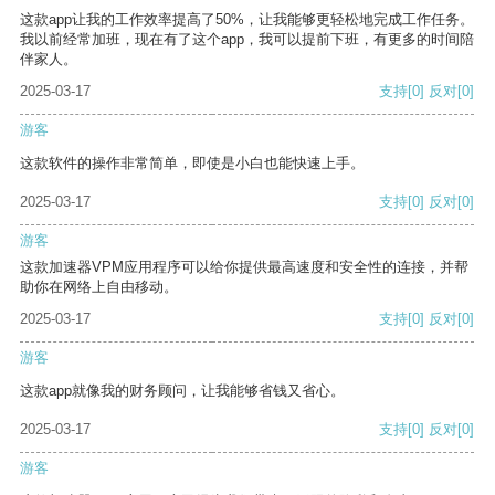
这款app让我的工作效率提高了50%，让我能够更轻松地完成工作任务。
我以前经常加班，现在有了这个app，我可以提前下班，有更多的时间陪
伴家人。
2025-03-17
支持
[0]
反对
[0]
游客
这款软件的操作非常简单，即使是小白也能快速上手。
2025-03-17
支持
[0]
反对
[0]
游客
这款加速器VPM应用程序可以给你提供最高速度和安全性的连接，并帮
助你在网络上自由移动。
2025-03-17
支持
[0]
反对
[0]
游客
这款app就像我的财务顾问，让我能够省钱又省心。
2025-03-17
支持
[0]
反对
[0]
游客