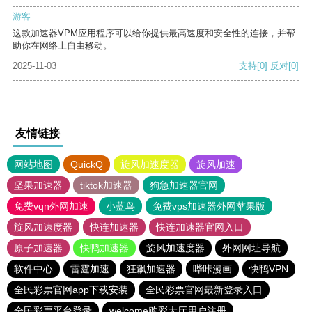
游客
这款加速器VPM应用程序可以给你提供最高速度和安全性的连接，并帮
助你在网络上自由移动。
2025-11-03
支持
[0]
反对
[0]
友情链接
网站地图
QuickQ
旋风加速度器
旋风加速
坚果加速器
tiktok加速器
狗急加速器官网
免费vqn外网加速
小蓝鸟
免费vps加速器外网苹果版
旋风加速度器
快连加速器
快连加速器官网入口
原子加速器
快鸭加速器
旋风加速度器
外网网址导航
软件中心
雷霆加速
狂飙加速器
哔咔漫画
快鸭VPN
全民彩票官网app下载安装
全民彩票官网最新登录入口
全民彩票平台登录
welcome购彩大厅用户注册