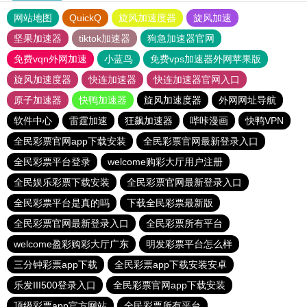
网站地图
QuickQ
旋风加速度器
旋风加速
坚果加速器
tiktok加速器
狗急加速器官网
免费vqn外网加速
小蓝鸟
免费vps加速器外网苹果版
旋风加速度器
快连加速器
快连加速器官网入口
原子加速器
快鸭加速器
旋风加速度器
外网网址导航
软件中心
雷霆加速
狂飙加速器
哔咔漫画
快鸭VPN
全民彩票官网app下载安装
全民彩票官网最新登录入口
全民彩票平台登录
welcome购彩大厅用户注册
全民娱乐彩票下载安装
全民彩票官网最新登录入口
全民彩票平台是真的吗
下载全民彩票最新版
全民彩票官网最新登录入口
全民彩票所有平台
welcome盈彩购彩大厅广东
明发彩票平台怎么样
三分钟彩票app下载
全民彩票app下载安装安卓
乐发III500登录入口
全民彩票官网app下载安装
顶级彩票app官方网站
全民彩票所有平台