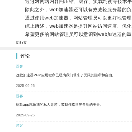
通过对网站内容的压缩、缓存、负载均衡等技术手段
除此之外，web加速器还可以有效减轻服务器的负
通过使用web加速器，网站管理员可以更好地管理
综上所述，web加速器是提升网站访问速度、优化
希望更多的网站管理员可以意识到web加速器的重
#37#
评论
游客
这款加速器VPM应用程序已经为我们带来了无限的隐私和自由。
2025-09-26
游客
这款app就像我的私人导游，带我领略世界各地的美景。
2025-09-26
游客