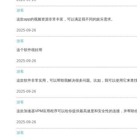
游客
这款app的视频资源非常丰富，可以满足我不同的娱乐需求。
2025-09-26
游客
这个软件很好用
2025-09-26
游客
这款软件非常实用，可以帮助我解决很多问题。比如，我可以使用它来查
2025-09-26
游客
这款加速器VPM应用程序可以给你提供最高速度和安全性的连接，并帮助
2025-09-26
游客