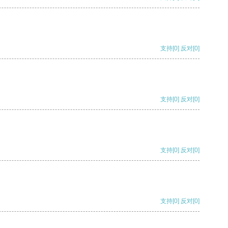
支持
[0]
反对
[0]
支持
[0]
反对
[0]
支持
[0]
反对
[0]
支持
[0]
反对
[0]