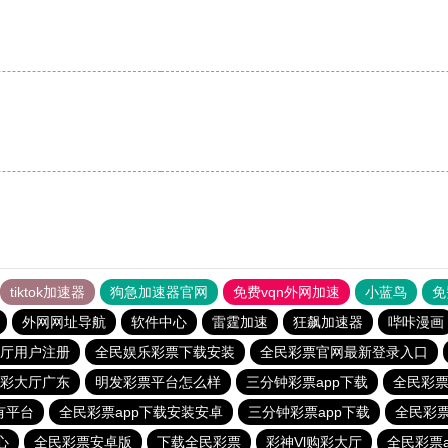
。
tiktok加速器
狗急加速器官网
免费vqn外网加速
小蓝鸟
免
外网网址导航
软件中心
雷霆加速
狂飙加速器
哔咔漫画
彩大厅用户注册
全民娱乐彩票下载安装
全民彩票官网最新登录入口
彩购彩大厅广东
明发彩票平台怎么样
三分钟彩票app下载
全民彩票
有平台
全民彩票app下载安装安卓
三分钟彩票app下载
全民彩
心
全民彩票安卓版
下载全民彩票
彩神Vl购彩大厅
全民彩票