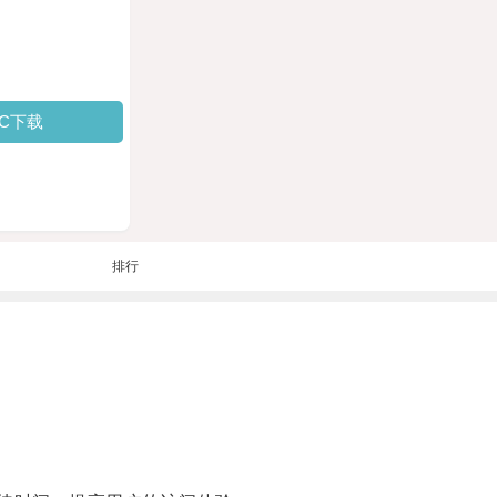
PC下载
排行