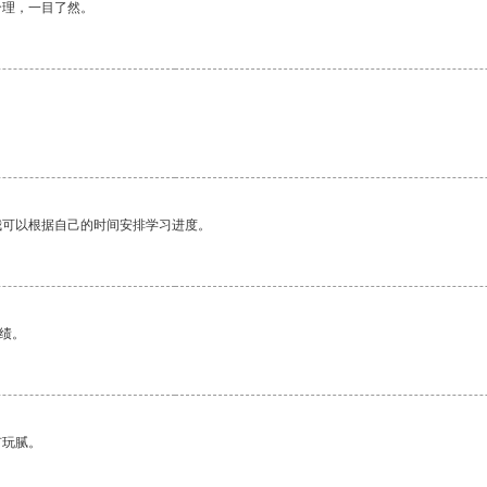
合理，一目了然。
我可以根据自己的时间安排学习进度。
绩。
有玩腻。