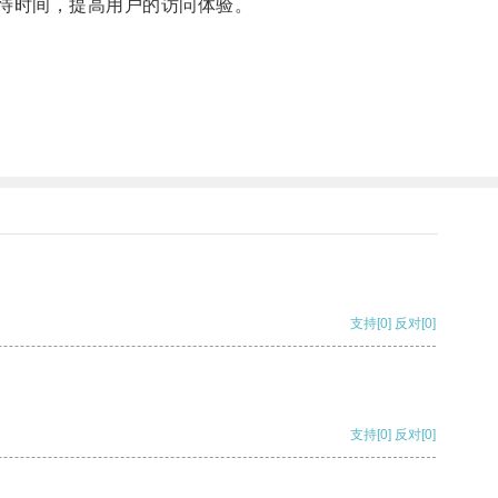
待时间，提高用户的访问体验。
支持
[0]
反对
[0]
支持
[0]
反对
[0]