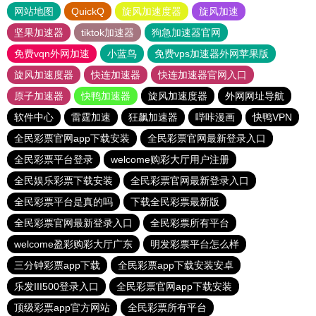
网站地图
QuickQ
旋风加速度器
旋风加速
坚果加速器
tiktok加速器
狗急加速器官网
免费vqn外网加速
小蓝鸟
免费vps加速器外网苹果版
旋风加速度器
快连加速器
快连加速器官网入口
原子加速器
快鸭加速器
旋风加速度器
外网网址导航
软件中心
雷霆加速
狂飙加速器
哔咔漫画
快鸭VPN
全民彩票官网app下载安装
全民彩票官网最新登录入口
全民彩票平台登录
welcome购彩大厅用户注册
全民娱乐彩票下载安装
全民彩票官网最新登录入口
全民彩票平台是真的吗
下载全民彩票最新版
全民彩票官网最新登录入口
全民彩票所有平台
welcome盈彩购彩大厅广东
明发彩票平台怎么样
三分钟彩票app下载
全民彩票app下载安装安卓
乐发III500登录入口
全民彩票官网app下载安装
顶级彩票app官方网站
全民彩票所有平台