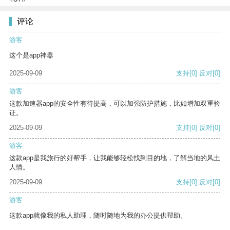
评论
游客
这个是app神器
2025-09-09
支持
[0]
反对
[0]
游客
这款加速器app的安全性有待提高，可以加强防护措施，比如增加双重验
证。
2025-09-09
支持
[0]
反对
[0]
游客
这款app是我旅行的好帮手，让我能够轻松找到目的地，了解当地的风土
人情。
2025-09-09
支持
[0]
反对
[0]
游客
这款app就像我的私人助理，随时随地为我的办公提供帮助。