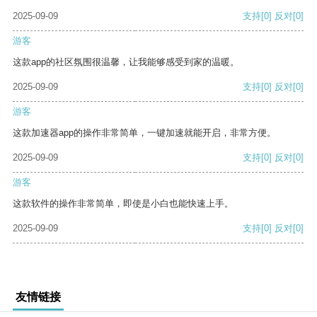
2025-09-09
支持
[0]
反对
[0]
游客
这款app的社区氛围很温馨，让我能够感受到家的温暖。
2025-09-09
支持
[0]
反对
[0]
游客
这款加速器app的操作非常简单，一键加速就能开启，非常方便。
2025-09-09
支持
[0]
反对
[0]
游客
这款软件的操作非常简单，即使是小白也能快速上手。
2025-09-09
支持
[0]
反对
[0]
友情链接