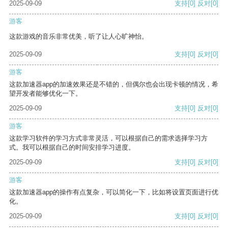
2025-09-09
支持
[0]
反对
[0]
游客
这款游戏的音乐非常优美，听了让人心旷神怡。
2025-09-09
支持
[0]
反对
[0]
游客
这款加速器app的加速效果还是不错的，但偶尔也会出现卡顿的情况，希
望开发者能够优化一下。
2025-09-09
支持
[0]
反对
[0]
游客
这款学习软件的学习方式非常灵活，可以根据自己的需求选择学习方
式。我可以根据自己的时间安排学习进度。
2025-09-09
支持
[0]
反对
[0]
游客
这款加速器app的操作有点复杂，可以简化一下，比如将设置页面进行优
化。
2025-09-09
支持
[0]
反对
[0]