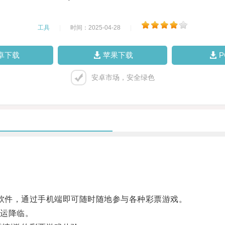
工具
|
时间：2025-04-28
|
卓下载
苹果下载
安卓市场，安全绿色
用软件，通过手机端即可随时随地参与各种彩票游戏。
运降临。