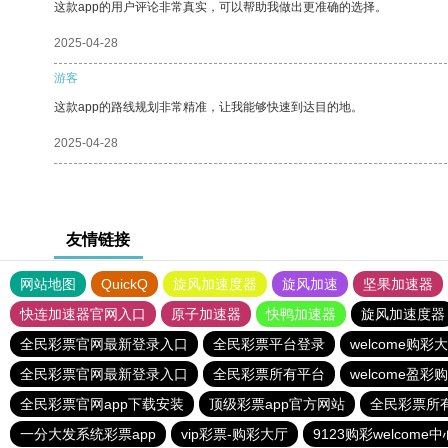
这款app的用户评论非常真实，可以帮助我做出更准确的选择。
2025-04-28
游客
这款app的路线规划非常精准，让我能够快速到达目的地。
2025-04-28
友情链接
网站地图
QuickQ
旋风加速度器
旋风加速
坚果加速器
快连加速器官网入口
原子加速器
快鸭加速器
旋风加速度器
全民彩票官网最新登录入口
全民彩票平台登录
welcome购
全民彩票官网最新登录入口
全民彩票所有平台
welcome盈
全民彩票官网app下载安装
顶级彩票app官方网站
全民彩票所
一分大发系统彩票app
vip彩票-购彩大厅
9123购彩welcome中