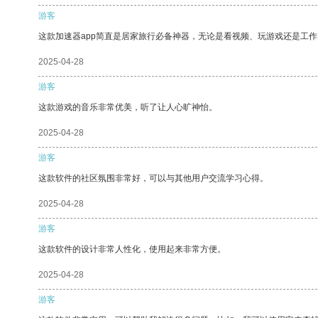
游客
这款加速器app简直是居家旅行必备神器，无论是看视频、玩游戏还是工
2025-04-28
游客
这款游戏的音乐非常优美，听了让人心旷神怡。
2025-04-28
游客
这款软件的社区氛围非常好，可以与其他用户交流学习心得。
2025-04-28
游客
这款软件的设计非常人性化，使用起来非常方便。
2025-04-28
游客