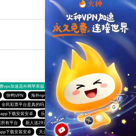
支持
[0]
反对
[0]
支持
[0]
反对
[0]
费vps加速器外网苹果版
旋风加速度器
快连加速器
快鸭VPN
海外npv加速器官网
全民彩票官网app下载安装
全民彩票平台是真的吗
下载全民彩票最新版
app下载安装安卓
乐发III500登录入口
票所有平台
新人送29元彩金平台
全民彩票官网app下载安装
app下载安装安卓
天天彩平台是合法的吗