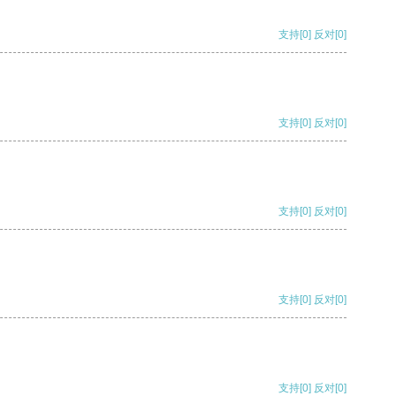
支持
[0]
反对
[0]
支持
[0]
反对
[0]
支持
[0]
反对
[0]
支持
[0]
反对
[0]
支持
[0]
反对
[0]