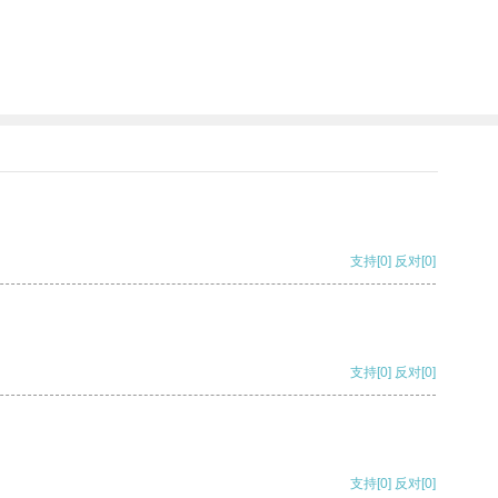
支持
[0]
反对
[0]
支持
[0]
反对
[0]
支持
[0]
反对
[0]