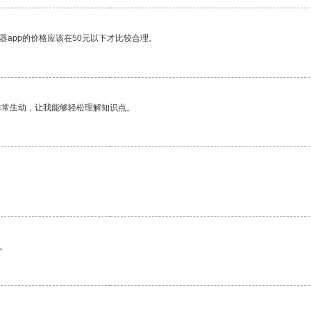
器app的价格应该在50元以下才比较合理。
非常生动，让我能够轻松理解知识点。
。