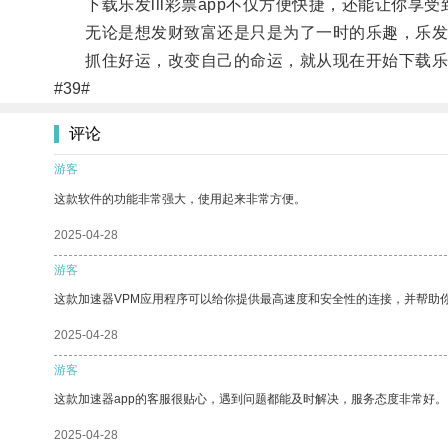
下载乐发lll彩票app不仅方便快捷，还能让你享
无论是想发财致富还是只是为了一时的乐趣，乐发ll
抓住好运，改变自己的命运，就从现在开始下载乐发ll
#39#
评论
游客
这款软件的功能非常强大，使用起来非常方便。
2025-04-28
游客
这款加速器VPM应用程序可以给你提供最高速度和安全性的连接，并帮助
2025-04-28
游客
这款加速器app的客服很贴心，遇到问题都能及时解决，服务态度非常好。
2025-04-28