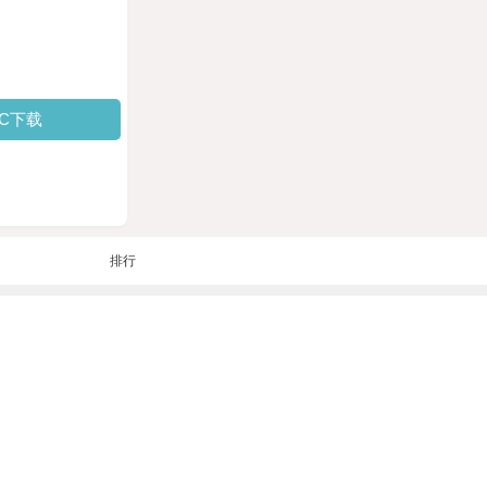
PC下载
排行