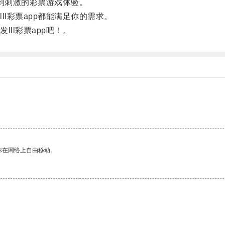
受到刺激的彩票游戏体验。
l彩票app都能满足你的需求。
l彩票app吧！。
你在网络上自由移动。