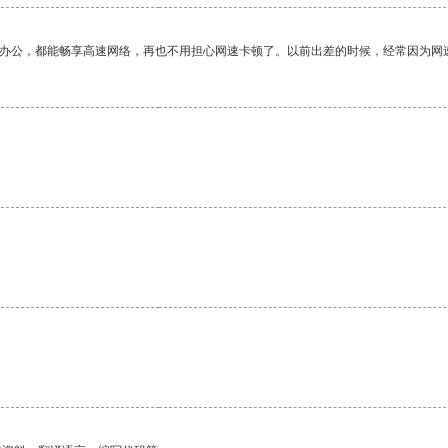
作办公，都能畅享高速网络，再也不用担心网速卡顿了。以前出差的时候，经常因为网