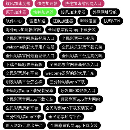
旋风加速度器
快连加速器
快连加速器官网入口
原子加速器
快鸭加速器
旋风加速度器
外网网址导航
软件中心
雷霆加速
狂飙加速器
哔咔漫画
快鸭VPN
海外npv加速器官网
全民彩票官网app下载安装
全民彩票官网最新登录入口
全民彩票平台登录
welcome购彩大厅用户注册
全民娱乐彩票下载安装
全民彩票官网最新登录入口
全民彩票平台是真的吗
下载全民彩票最新版
全民彩票官网最新登录入口
全民彩票所有平台
welcome盈彩购彩大厅广东
明发彩票平台怎么样
三分钟彩票app下载
全民彩票app下载安装安卓
乐发III500登录入口
全民彩票官网app下载安装
顶级彩票app官方网站
全民彩票所有平台
全民彩票app下载安装安卓
三分钟彩票app下载
全民彩票所有平台
新人送29元彩金平台
全民彩票官网app下载安装