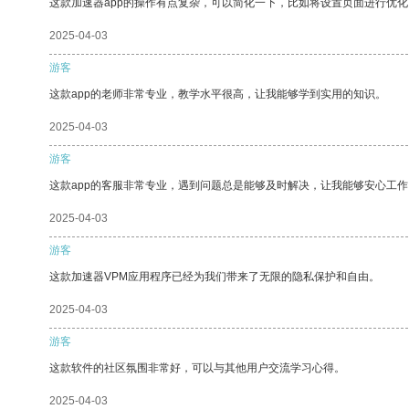
这款加速器app的操作有点复杂，可以简化一下，比如将设置页面进行优化
2025-04-03
游客
这款app的老师非常专业，教学水平很高，让我能够学到实用的知识。
2025-04-03
游客
这款app的客服非常专业，遇到问题总是能够及时解决，让我能够安心工作
2025-04-03
游客
这款加速器VPM应用程序已经为我们带来了无限的隐私保护和自由。
2025-04-03
游客
这款软件的社区氛围非常好，可以与其他用户交流学习心得。
2025-04-03