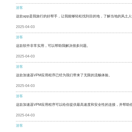
游客
这款app是我旅行的好帮手，让我能够轻松找到目的地，了解当地的风土人
2025-04-03
游客
这款软件非常实用，可以帮助我解决很多问题。
2025-04-03
游客
这款加速器VPM应用程序已经为我们带来了无限的流畅体验。
2025-04-03
游客
这款加速器VPM应用程序可以给你提供最高速度和安全性的连接，并帮助
2025-04-03
游客