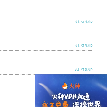
支持
[0]
反对
[0]
支持
[0]
反对
[0]
支持
[0]
反对
[0]
支持
[0]
反对
[0]