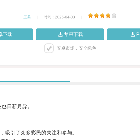
工具
|
时间：2025-04-03
|
卓下载
苹果下载
安卓市场，安全绿色
业也日新月异。
，吸引了众多彩民的关注和参与。