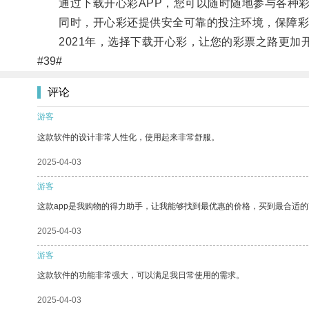
通过下载开心彩APP，您可以随时随地参与各种彩
同时，开心彩还提供安全可靠的投注环境，保障彩
2021年，选择下载开心彩，让您的彩票之路更加
#39#
评论
游客
这款软件的设计非常人性化，使用起来非常舒服。
2025-04-03
游客
这款app是我购物的得力助手，让我能够找到最优惠的价格，买到最合适
2025-04-03
游客
这款软件的功能非常强大，可以满足我日常使用的需求。
2025-04-03