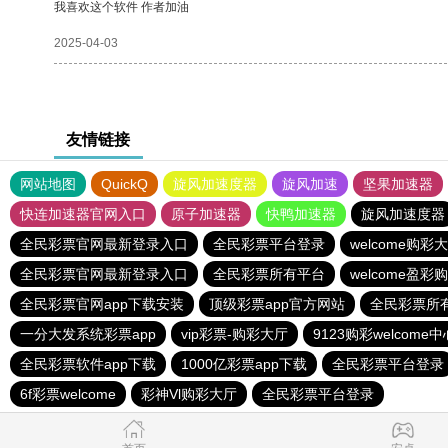
我喜欢这个软件 作者加油
2025-04-03
友情链接
网站地图
QuickQ
旋风加速度器
旋风加速
坚果加速器
快连加速器官网入口
原子加速器
快鸭加速器
旋风加速度器
全民彩票官网最新登录入口
全民彩票平台登录
welcome购
全民彩票官网最新登录入口
全民彩票所有平台
welcome盈
全民彩票官网app下载安装
顶级彩票app官方网站
全民彩票所
一分大发系统彩票app
vip彩票-购彩大厅
9123购彩welcome中
全民彩票软件app下载
1000亿彩票app下载
全民彩票平台登录
6f彩票welcome
彩神Vl购彩大厅
全民彩票平台登录