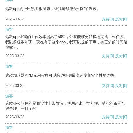
这款app的社区氛围很温馨，让我能够感受到家的温暖。
2025-03-28
支持
[0]
反对
[0]
游客
这款app让我的工作效率提高了50%，让我能够更轻松地完成工作任务。
我以前经常加班，现在有了这个app，我可以提前下班，有更多的时间陪
伴家人。
2025-03-28
支持
[0]
反对
[0]
游客
这款加速器VPM应用程序可以给你提供最高速度和安全性的连接。
2025-03-28
支持
[0]
反对
[0]
游客
这款办公软件的界面设计非常简洁，使用起来非常方便。功能的布局也
很合理，一目了然。
2025-03-28
支持
[0]
反对
[0]
游客