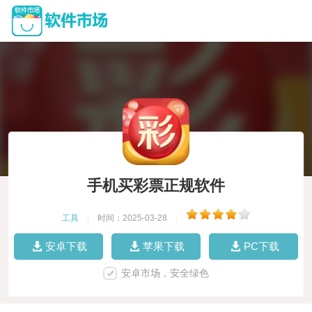
手机买彩票正规软件
工具
|
时间：2025-03-28
|
安卓下载
苹果下载
PC下载
安卓市场，安全绿色