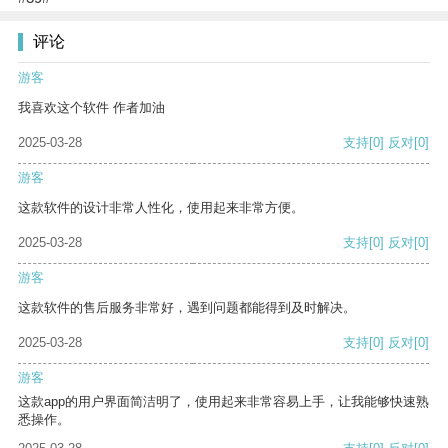
评论
游客
我喜欢这个软件 作者加油
2025-03-28
支持
[0]
反对
[0]
游客
这款软件的设计非常人性化，使用起来非常方便。
2025-03-28
支持
[0]
反对
[0]
游客
这款软件的售后服务非常好，遇到问题都能得到及时解决。
2025-03-28
支持
[0]
反对
[0]
游客
这款app的用户界面简洁明了，使用起来非常容易上手，让我能够快速熟
悉操作。