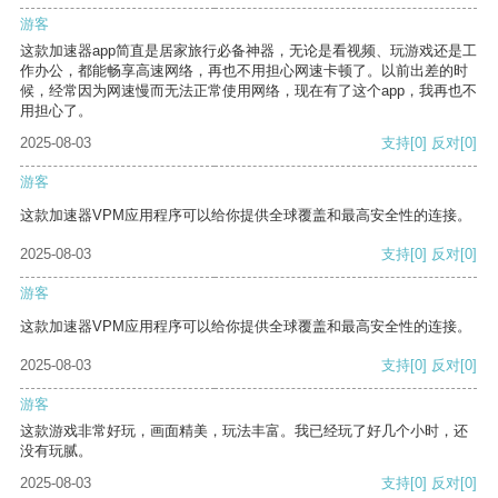
游客
这款加速器app简直是居家旅行必备神器，无论是看视频、玩游戏还是工
作办公，都能畅享高速网络，再也不用担心网速卡顿了。以前出差的时
候，经常因为网速慢而无法正常使用网络，现在有了这个app，我再也不
用担心了。
2025-08-03
支持
[0]
反对
[0]
游客
这款加速器VPM应用程序可以给你提供全球覆盖和最高安全性的连接。
2025-08-03
支持
[0]
反对
[0]
游客
这款加速器VPM应用程序可以给你提供全球覆盖和最高安全性的连接。
2025-08-03
支持
[0]
反对
[0]
游客
这款游戏非常好玩，画面精美，玩法丰富。我已经玩了好几个小时，还
没有玩腻。
2025-08-03
支持
[0]
反对
[0]