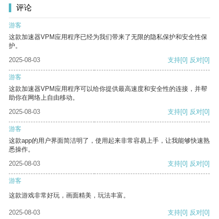
评论
游客
这款加速器VPM应用程序已经为我们带来了无限的隐私保护和安全性保
护。
2025-08-03
支持
[0]
反对
[0]
游客
这款加速器VPM应用程序可以给你提供最高速度和安全性的连接，并帮
助你在网络上自由移动。
2025-08-03
支持
[0]
反对
[0]
游客
这款app的用户界面简洁明了，使用起来非常容易上手，让我能够快速熟
悉操作。
2025-08-03
支持
[0]
反对
[0]
游客
这款游戏非常好玩，画面精美，玩法丰富。
2025-08-03
支持
[0]
反对
[0]