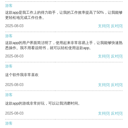
游客
这款app是我工作上的得力助手，让我的工作效率提高了50%，让我能够
更轻松地完成工作任务。
2025-08-03
支持
[0]
反对
[0]
游客
这款app的用户界面简洁明了，使用起来非常容易上手，让我能够快速熟
悉操作。我不用看说明书，就可以轻松使用这款app。
2025-08-03
支持
[0]
反对
[0]
游客
这个软件我非常喜欢
2025-08-03
支持
[0]
反对
[0]
游客
这款app的游戏非常好玩，可以让我消磨时间。
2025-08-03
支持
[0]
反对
[0]
游客