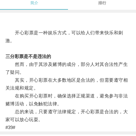
简介
排行
开心彩票是一种娱乐方式，可以给人们带来快乐和刺
激。
三分彩票是不是违法的
然而，由于其涉及赌博的成分，部分人对其合法性产生
了疑问。
其实，开心彩票在大多数地区是合法的，但需要遵守相
关法规和规定。
在购买开心彩票时，确保选择正规渠道，避免参与非法
赌博活动，以免触犯法律。
总的来说，只要遵守法律规定，开心彩票是合法的，大
家可以放心玩耍。
#39#