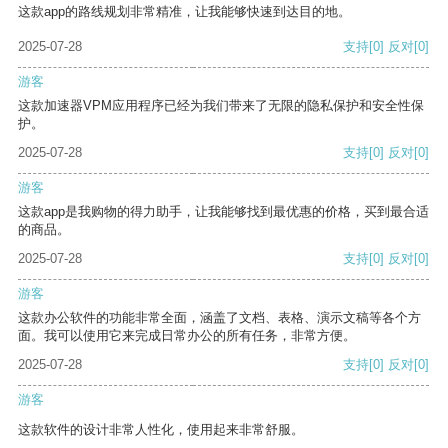
这款app的路线规划非常精准，让我能够快速到达目的地。
2025-07-28
支持
[0]
反对
[0]
游客
这款加速器VPM应用程序已经为我们带来了无限的隐私保护和安全性保
护。
2025-07-28
支持
[0]
反对
[0]
游客
这款app是我购物的得力助手，让我能够找到最优惠的价格，买到最合适
的商品。
2025-07-28
支持
[0]
反对
[0]
游客
这款办公软件的功能非常全面，涵盖了文档、表格、演示文稿等各个方
面。我可以使用它来完成日常办公的所有任务，非常方便。
2025-07-28
支持
[0]
反对
[0]
游客
这款软件的设计非常人性化，使用起来非常舒服。