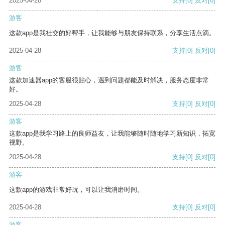
2025-04-28
支持
[0]
反对
[0]
游客
这款app是我社交的好帮手，让我能够与朋友保持联系，分享生活点滴。
2025-04-28
支持
[0]
反对
[0]
游客
这款加速器app的客服很贴心，遇到问题都能及时解决，服务态度非常
好。
2025-04-28
支持
[0]
反对
[0]
游客
这款app是我学习路上的良师益友，让我能够随时随地学习新知识，拓宽
视野。
2025-04-28
支持
[0]
反对
[0]
游客
这款app的游戏非常好玩，可以让我消磨时间。
2025-04-28
支持
[0]
反对
[0]
游客