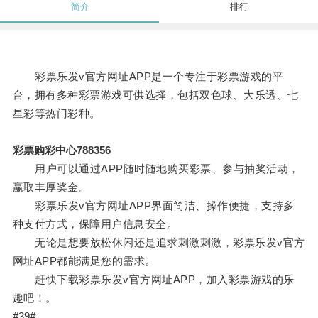
简介
排行
彩票乐发v官方网址APP是一个专注于彩票游戏的平
台，拥有多种彩票游戏可供选择，包括双色球、大乐透、七
星彩等热门彩种。
彩票购彩中心788356
用户可以通过APP随时随地购买彩票、参与抽奖活动，
赢取丰厚奖金。
彩票乐发v官方网址APP界面简洁、操作便捷，支持多
种支付方式，保障用户信息安全。
无论是想要放松休闲还是追求刺激刺激，彩票乐发v官方
网址APP都能满足您的需求。
赶快下载彩票乐发v官方网址APP，加入彩票游戏的乐
趣吧！。
#39#