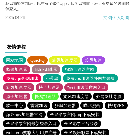
我以前经常加班，现在有了这个app，我可以提前下班，有更多的时间陪
伴家人。
2025-04-28
支持
[0]
反对
[0]
友情链接
网站地图
QuickQ
旋风加速度器
旋风加速
坚果加速器
tiktok加速器
狗急加速器官网
免费vqn外网加速
小蓝鸟
免费vps加速器外网苹果版
旋风加速度器
快连加速器
快连加速器官网入口
原子加速器
快鸭加速器
旋风加速度器
外网网址导航
软件中心
雷霆加速
狂飙加速器
哔咔漫画
快鸭VPN
海外npv加速器官网
全民彩票官网app下载安装
全民彩票官网最新登录入口
全民彩票平台登录
welcome购彩大厅用户注册
全民娱乐彩票下载安装