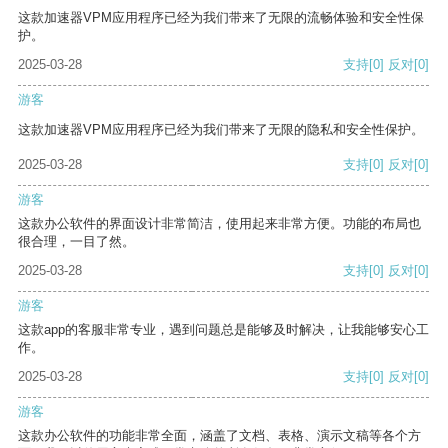
这款加速器VPM应用程序已经为我们带来了无限的流畅体验和安全性保
护。
2025-03-28
支持
[0]
反对
[0]
游客
这款加速器VPM应用程序已经为我们带来了无限的隐私和安全性保护。
2025-03-28
支持
[0]
反对
[0]
游客
这款办公软件的界面设计非常简洁，使用起来非常方便。功能的布局也
很合理，一目了然。
2025-03-28
支持
[0]
反对
[0]
游客
这款app的客服非常专业，遇到问题总是能够及时解决，让我能够安心工
作。
2025-03-28
支持
[0]
反对
[0]
游客
这款办公软件的功能非常全面，涵盖了文档、表格、演示文稿等各个方