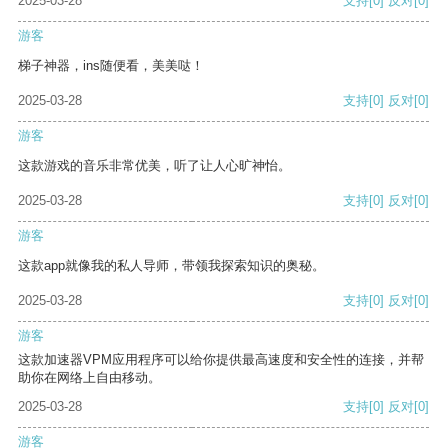
2025-03-28
支持
[0]
反对
[0]
游客
梯子神器，ins随便看，美美哒！
2025-03-28
支持
[0]
反对
[0]
游客
这款游戏的音乐非常优美，听了让人心旷神怡。
2025-03-28
支持
[0]
反对
[0]
游客
这款app就像我的私人导师，带领我探索知识的奥秘。
2025-03-28
支持
[0]
反对
[0]
游客
这款加速器VPM应用程序可以给你提供最高速度和安全性的连接，并帮
助你在网络上自由移动。
2025-03-28
支持
[0]
反对
[0]
游客