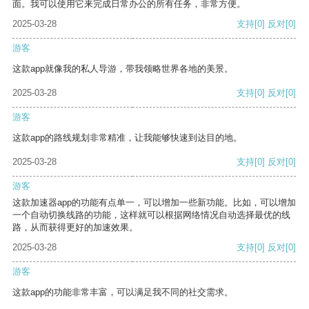
面。我可以使用它来完成日常办公的所有任务，非常方便。
2025-03-28
支持
[0]
反对
[0]
游客
这款app就像我的私人导游，带我领略世界各地的美景。
2025-03-28
支持
[0]
反对
[0]
游客
这款app的路线规划非常精准，让我能够快速到达目的地。
2025-03-28
支持
[0]
反对
[0]
游客
这款加速器app的功能有点单一，可以增加一些新功能。比如，可以增加
一个自动切换线路的功能，这样就可以根据网络情况自动选择最优的线
路，从而获得更好的加速效果。
2025-03-28
支持
[0]
反对
[0]
游客
这款app的功能非常丰富，可以满足我不同的社交需求。