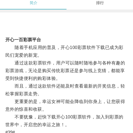
简介
排行
开心一百彩票平台
随着手机应用的普及，开心100彩票软件下载已成为彩
民们宠爱的新宠。
通过这款彩票软件，用户可以随时随地参与各种有趣的
彩票游戏，无论是购买传统彩票还是参与线上竞猜，都能享
受到快捷便利的购彩体验。
而且，通过这款软件还能及时查看最新的开奖信息，轻
松掌握彩票走势。
更重要的是，幸运女神可能会降临到你身上，让您获得
意外的惊喜和收获。
不要犹豫，赶快下载开心100彩票软件，加入到彩票的
世界中，开启您的幸运之旅！。
#39#